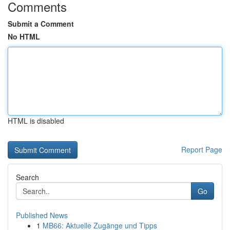
Comments
Submit a Comment
No HTML
HTML is disabled
Report Page
Search
Go
Published News
1
MB66: Aktuelle Zugänge und Tipps