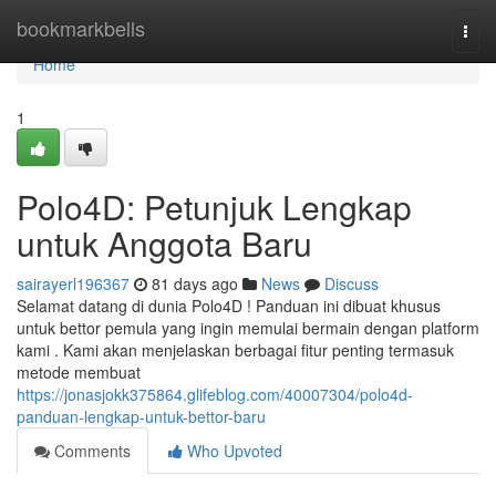
Home
bookmarkbells
Togg
navi
Home
1
Polo4D: Petunjuk Lengkap
untuk Anggota Baru
sairayerl196367
81 days ago
News
Discuss
Selamat datang di dunia Polo4D ! Panduan ini dibuat khusus
untuk bettor pemula yang ingin memulai bermain dengan platform
kami . Kami akan menjelaskan berbagai fitur penting termasuk
metode membuat
https://jonasjokk375864.glifeblog.com/40007304/polo4d-
panduan-lengkap-untuk-bettor-baru
Comments
Who Upvoted