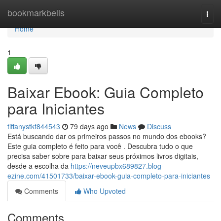
Home
bookmarkbells
Togg
navi
Home
1
Baixar Ebook: Guia Completo
para Iniciantes
tiffanystkf844543
79 days ago
News
Discuss
Está buscando dar os primeiros passos no mundo dos ebooks?
Este guia completo é feito para você . Descubra tudo o que
precisa saber sobre para baixar seus próximos livros digitais,
desde a escolha da
https://neveupbx689827.blog-
ezine.com/41501733/baixar-ebook-guia-completo-para-iniciantes
Comments
Who Upvoted
Comments