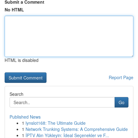
Submit a Comment
No HTML
HTML is disabled
Report Page
Search
Go
Published News
1
lynslot168: The Ultimate Guide
1
Network Trunking Systems: A Comprehensive Guide
1
İPTV Alın Yükleyin: İdeal Seçenekler ve F...