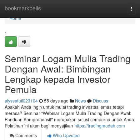
Home
bookmarkbells
Togg
navi
Home
1
Seminar Logam Mulia Trading
Dengan Awal: Bimbingan
Lengkap kepada Investor
Pemula
alyssafuil023104
55 days ago
News
Discuss
Apakah Anda ingin untuk mulai trading investasi emas tetapi
merasa? Seminar "Webinar Logam Mulia Trading Dengan Awal:
Panduan Komprehensif" merupakan solusi sempurna untuk Anda.
Pelatihan ini akan bagi menyajikan
https://tradingmudah.com
Comments
Who Upvoted