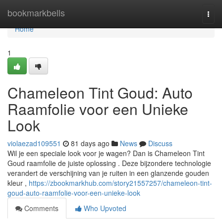
Home
bookmarkbells
Togg
navi
Home
1
Chameleon Tint Goud: Auto
Raamfolie voor een Unieke
Look
violaezad109551
81 days ago
News
Discuss
Wil je een speciale look voor je wagen? Dan is Chameleon Tint
Goud raamfolie de juiste oplossing . Deze bijzondere technologie
verandert de verschijning van je ruiten in een glanzende gouden
kleur ,
https://zbookmarkhub.com/story21557257/chameleon-tint-
goud-auto-raamfolie-voor-een-unieke-look
Comments
Who Upvoted