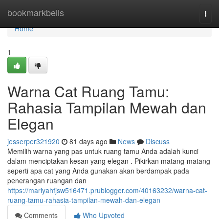
Home
bookmarkbells
Togg
navi
Home
1
Warna Cat Ruang Tamu:
Rahasia Tampilan Mewah dan
Elegan
jesserper321920
81 days ago
News
Discuss
Memilih warna yang pas untuk ruang tamu Anda adalah kunci
dalam menciptakan kesan yang elegan . Pikirkan matang-matang
seperti apa cat yang Anda gunakan akan berdampak pada
penerangan ruangan dan
https://mariyahfjsw516471.prublogger.com/40163232/warna-cat-
ruang-tamu-rahasia-tampilan-mewah-dan-elegan
Comments
Who Upvoted