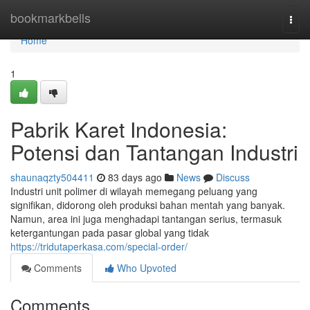
Home
bookmarkbells
Togg
navi
Home
1
Pabrik Karet Indonesia:
Potensi dan Tantangan Industri
shaunaqzty504411
83 days ago
News
Discuss
Industri unit polimer di wilayah memegang peluang yang
signifikan, didorong oleh produksi bahan mentah yang banyak.
Namun, area ini juga menghadapi tantangan serius, termasuk
ketergantungan pada pasar global yang tidak
https://tridutaperkasa.com/special-order/
Comments
Who Upvoted
Comments