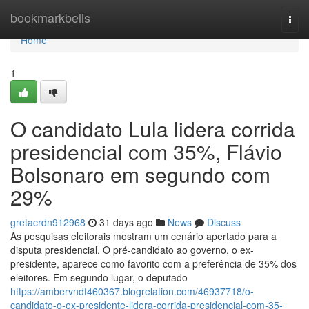
Home
bookmarkbells
Togg
navi
Home
1
O candidato Lula lidera corrida
presidencial com 35%, Flávio
Bolsonaro em segundo com
29%
gretacrdn912968
31 days ago
News
Discuss
As pesquisas eleitorais mostram um cenário apertado para a
disputa presidencial. O pré-candidato ao governo, o ex-
presidente, aparece como favorito com a preferência de 35% dos
eleitores. Em segundo lugar, o deputado
https://ambervndf460367.blogrelation.com/46937718/o-
candidato-o-ex-presidente-lidera-corrida-presidencial-com-35-