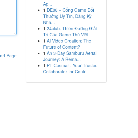
Ap...
1
DE88 – Cổng Game Đổi
Thưởng Uy Tín, Đăng Ký
Nha...
1
24club: Thiên Đường Giải
Trí Của Game Thủ Việt
1
AI Video Creation: The
Future of Content?
1
An 3-Day Samburu Aerial
ort Page
Journey: A Rema...
1
PT Cosmar : Your Trusted
Collaborator for Contr...