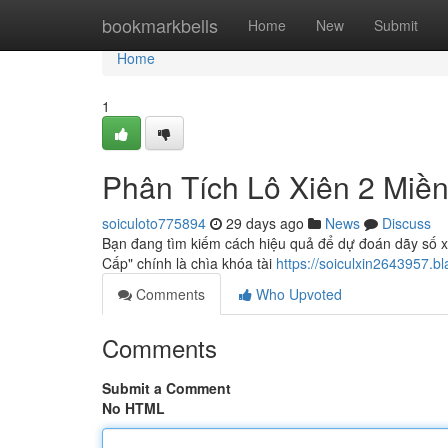
Home
bookmarkbells
Home
New
Submit
Home
1
Phân Tích Lô Xiên 2 Miề
soiculoto775894
29 days ago
News
Discuss
Bạn đang tìm kiếm cách hiệu quả để dự đoán dãy số x
Cấp" chính là chìa khóa tài
https://soiculxin2643957.bl
Comments
Who Upvoted
Comments
Submit a Comment
No HTML