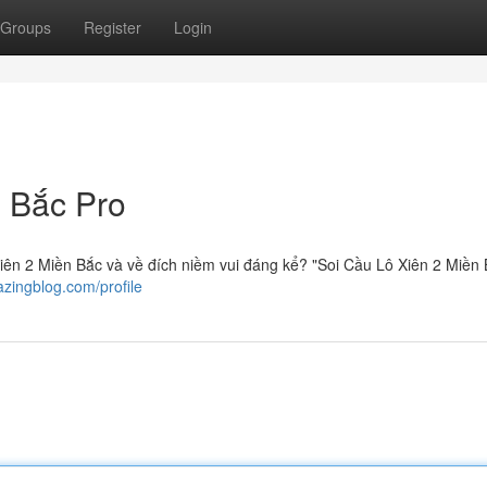
Groups
Register
Login
n Bắc Pro
iên 2 Miền Bắc và về đích niềm vui đáng kể? "Soi Cầu Lô Xiên 2 Miền
azingblog.com/profile