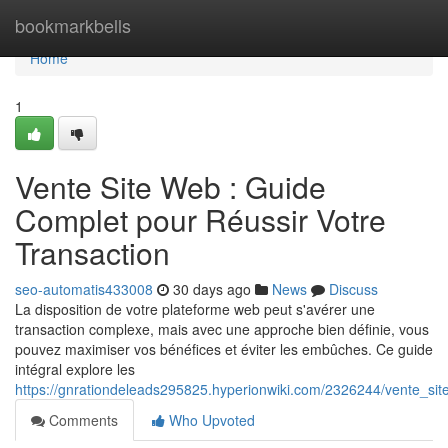
Home
bookmarkbells
Home
1
Vente Site Web : Guide
Complet pour Réussir Votre
Transaction
seo-automatis433008
30 days ago
News
Discuss
La disposition de votre plateforme web peut s'avérer une
transaction complexe, mais avec une approche bien définie, vous
pouvez maximiser vos bénéfices et éviter les embûches. Ce guide
intégral explore les
https://gnrationdeleads295825.hyperionwiki.com/2326244/vente_si
Comments
Who Upvoted