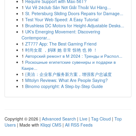
1
Require Support with Max-56T?
1
Vui Vẻ 24club Sân Nơi Giải Thoải Vui Hàng...
1
St. Petersburg Sliding Doors Repairs for Damage...
1
Test Your Web Speed: A Easy Tutorial
1
Brushless DC Motors for Height-Adjustable Desks...
1
UK's Emerging Movement: Discovering
Contemporar...
1
ZT777 App: The Best Gaming Friend
1
时尚女星 ，妈咪 她 非常 惊艳 也 帅 ！
1
Авторский ремонт в М 2024 : Тренды и Распол...
1
Роскошные египетские сувениры и подарки в
Каире...
1
{美洽：企业客户服务新方案，增强客户忠诚度
1
Mitolyn Reviews: What Are People Saying?
1
Binomo copyright: A Step-by-Step Guide
Copyright © 2026 |
Advanced Search
|
Live
|
Tag Cloud
|
Top
Users
| Made with
Kliqqi CMS
|
All RSS Feeds