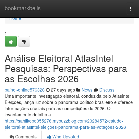
Home
bookmarkbells
Togg
navi
Home
1
Análise Eleitoral AtlasIntel
Pesquisas: Perspectivas para
as Escolhas 2026
painel-online576326
27 days ago
News
Discuss
Uma importante investigação eleitoral, conduzida pelo AtlasIntel
Eleições, lança luz sobre o panorama político brasileiro e oferece
informações cruciais para as competições de 2026. O
levantamento detalha a
https://sahilkopq055278.mybuzzblog.com/20284572/estudo-
eleitoral-atlasintel-eleições-panorama-para-as-votações-2026
Comments
Who Upvoted