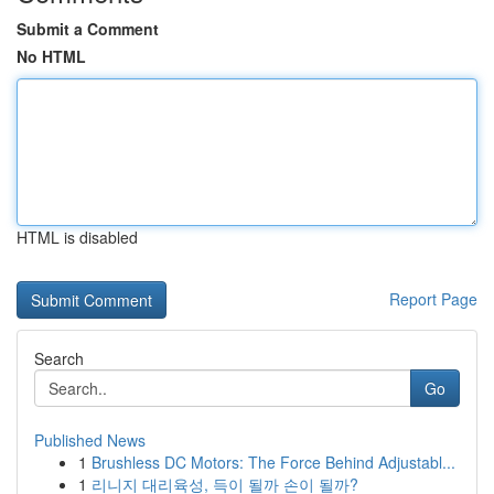
Submit a Comment
No HTML
HTML is disabled
Report Page
Search
Go
Published News
1
Brushless DC Motors: The Force Behind Adjustabl...
1
리니지 대리육성, 득이 될까 손이 될까?