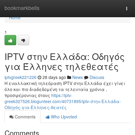
Home
bookmarkbells
Togg
navi
Home
1
IPTV στην Ελλάδα: Οδηγός
για Έλληνες τηλεθεατές
iptvgreek221226
28 days ago
News
Discuss
Η εναλλακτική τηλεόραση IPTV στην Ελλάδα έχει γίνει
όλο και πιο διαδεδομένη τα τελευταία χρόνια ,
προσφέροντας στους
https://iptv-
greek327526.blogunteer.com/40731895/iptv-στην-Ελλάδα-
Οδηγός-για-Έλληνες-θεατές
Comments
Who Upvoted
Comments