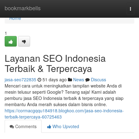
Home
bookmarkbells
Togg
navi
Home
1
Layanan SEO Indonesia
Terbaik & Terpercaya
jasa-seo722835
51 days ago
News
Discuss
Mencari cara untuk meningkatkan tampilan website Anda di
mesin telusur seperti Google? Tenang saja! Kami adalah
pemburu jasa SEO Indonesia terbaik & terpercaya yang siap
membantu Anda meraih sukses dalam bisnis online.
https://cormacgqqu184918.blogkoo.com/jasa-seo-indonesia-
terbaik-terpercaya-60725463
Comments
Who Upvoted