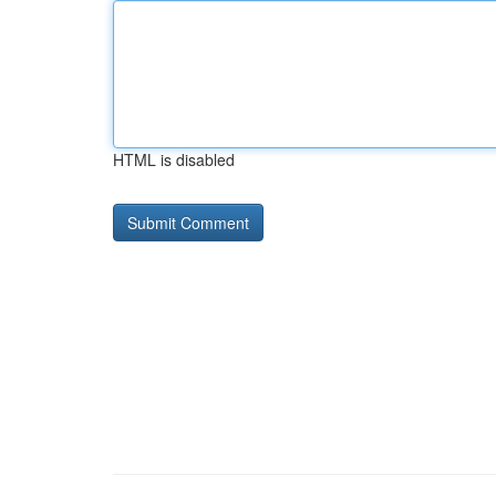
HTML is disabled