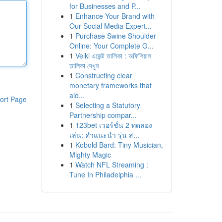
for Businesses and P...
1
Enhance Your Brand with
Our Social Media Expert...
1
Purchase Swine Shoulder
Online: Your Complete G...
1
Velki এজেন্ট তালিকা : অফিশিয়াল
তালিকা দেখুন
1
Constructing clear
monetary frameworks that
aid...
ort Page
1
Selecting a Statutory
Partnership compar...
1
123bet เวอร์ชั่น 2 ทดลอง
เล่น: คำแนะนำ รุ่น ส...
1
Kobold Bard: Tiny Musician,
Mighty Magic
1
Watch NFL Streaming :
Tune In Philadelphia ...