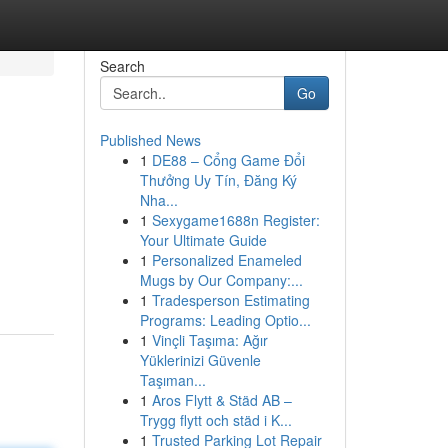
Search
Go
Published News
1
DE88 – Cổng Game Đổi
Thưởng Uy Tín, Đăng Ký
Nha...
1
Sexygame1688n Register:
Your Ultimate Guide
1
Personalized Enameled
Mugs by Our Company:...
1
Tradesperson Estimating
Programs: Leading Optio...
1
Vinçli Taşıma: Ağır
Yüklerinizi Güvenle
Taşıman...
1
Aros Flytt & Städ AB –
Trygg flytt och städ i K...
1
Trusted Parking Lot Repair