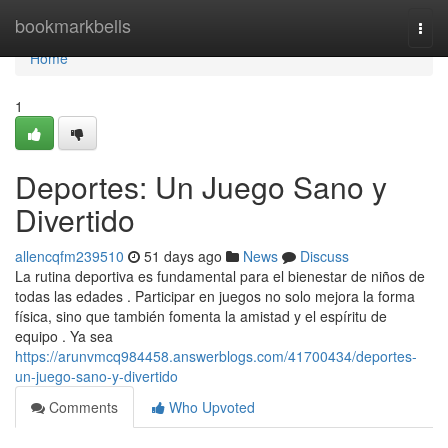
Home
bookmarkbells
Togg
navi
Home
1
Deportes: Un Juego Sano y
Divertido
allencqfm239510
51 days ago
News
Discuss
La rutina deportiva es fundamental para el bienestar de niños de
todas las edades . Participar en juegos no solo mejora la forma
física, sino que también fomenta la amistad y el espíritu de
equipo . Ya sea
https://arunvmcq984458.answerblogs.com/41700434/deportes-
un-juego-sano-y-divertido
Comments
Who Upvoted