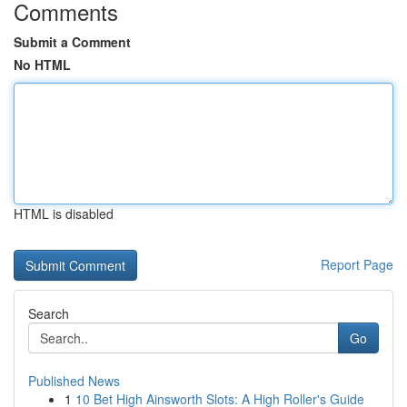
Comments
Submit a Comment
No HTML
HTML is disabled
Report Page
Search
Go
Published News
1
10 Bet High Ainsworth Slots: A High Roller's Guide