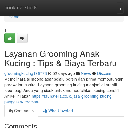
Home
bookmarkbells
Togg
navi
Home
1
Layanan Grooming Anak
Kucing : Tips & Biaya Terbaru
groomingkucing196778
52 days ago
News
Discuss
Memelihara si meong agar selalu bersih dan prima membutuhkan
perawatan ekstra. Layanan grooming kucing menjadi alternatif
tepat bagi Anda yang sibuk untuk membersihkan kucing sendiri.
Artikel ini akan
https://faunafella.co.id/jasa-grooming-kucing-
panggilan-terdekat/
Comments
Who Upvoted
Comments