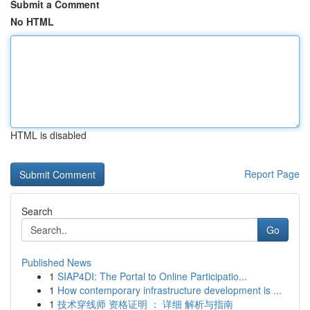
Submit a Comment
No HTML
HTML is disabled
Report Page
Search
Go
Published News
1
SIAP4DI: The Portal to Online Participatio...
1
How contemporary infrastructure development is ...
1
技术穿线师 资格证明 ： 详细 解析与指南