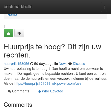
Home
bookmarkbells
Togg
navi
Home
1
Huurprijs te hoog? Dit zijn uw
rechten.
huurprijs158056
50 days ago
News
Discuss
Uw huurbetaaling is te hoog ? Dan heeft u recht om bezwaar te
maken . De regels geeft u bepaalde rechten . U kunt een controle
doen naar de de huurprijs en een verzoek indienen bij de verhuur.
Als de
https://huurprijs151036.wikipowell.com/user
Comments
Who Upvoted
Comments