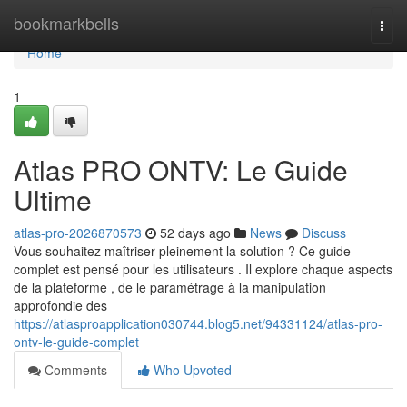
Home
bookmarkbells
Togg
navi
Home
1
Atlas PRO ONTV: Le Guide
Ultime
atlas-pro-2026870573
52 days ago
News
Discuss
Vous souhaitez maîtriser pleinement la solution ? Ce guide
complet est pensé pour les utilisateurs . Il explore chaque aspects
de la plateforme , de le paramétrage à la manipulation
approfondie des
https://atlasproapplication030744.blog5.net/94331124/atlas-pro-
ontv-le-guide-complet
Comments
Who Upvoted