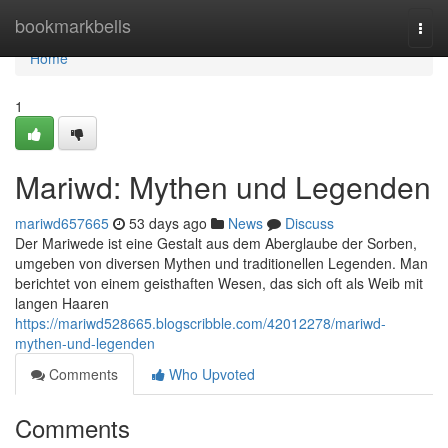
Home
bookmarkbells
Togg
navi
Home
1
Mariwd: Mythen und Legenden
mariwd657665
53 days ago
News
Discuss
Der Mariwede ist eine Gestalt aus dem Aberglaube der Sorben,
umgeben von diversen Mythen und traditionellen Legenden. Man
berichtet von einem geisthaften Wesen, das sich oft als Weib mit
langen Haaren
https://mariwd528665.blogscribble.com/42012278/mariwd-
mythen-und-legenden
Comments
Who Upvoted
Comments