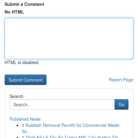
Submit a Comment
No HTML
HTML is disabled
Report Page
Search
Go
Published News
1
Rubbish Removal Penrith for Commercial Waste
So...
1
Thiết Kế Lễ Tân Ấn Tượng Mắt: Các Hướng Thi...