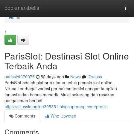
Home
bookmarkbells
Togg
navi
Home
1
ParisSlot: Destinasi Slot Online
Terbaik Anda
parisslot076975
52 days ago
News
Discuss
ParisSlot adalah platform utama untuk pemain slot online .
Nikmati berbagai variasi permainan terkini dengan tampilan
fantastis dan bonus menarik. Mulai sekarang dan rasakan
pengalaman berjudi
https://situsslotonline395351.blogsuperapp.com/profile
Comments
Who Upvoted
Comments