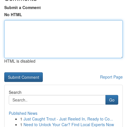
Submit a Comment
No HTML
HTML is disabled
Report Page
Search
Go
Published News
1
Just Caught Trout - Just Reeled In, Ready to Co...
1
Need to Unlock Your Car? Find Local Experts Now