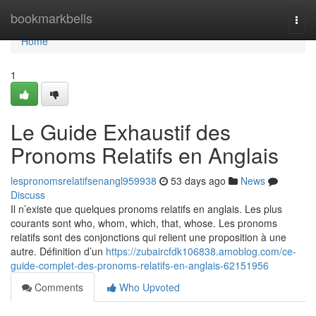
Home
bookmarkbells
Togg
navi
Home
1
Le Guide Exhaustif des
Pronoms Relatifs en Anglais
lespronomsrelatifsenangl959938
53 days ago
News
Discuss
Il n’existe que quelques pronoms relatifs en anglais. Les plus
courants sont who, whom, which, that, whose. Les pronoms
relatifs sont des conjonctions qui relient une proposition à une
autre. Définition d’un
https://zubaircfdk106838.amoblog.com/ce-
guide-complet-des-pronoms-relatifs-en-anglais-62151956
Comments
Who Upvoted