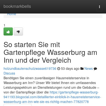
Home
bookmarkbells
Togg
navi
Home
1
So starten Sie mit
Gartenpflege Wasserburg am
Inn und der Vergleich
holzundbautenschutzwasse619736
53 days ago
News
Discuss
Benötigen Sie einen zuverlässigen Hausmeisterservice in
Wasserburg am Inn? Unser Wir bietet Ihnen ein umfassendes
Leistungsspektrum an Dienstleistungen rund um die Gebäude –
von der Gartenpflege über die
https://gartenpflege-wasserburg-
941193.blogocial.com/detaillierter-einblick-in-hausmeisterservice-
wasserburg-am-inn-wie-sie-es-richtig-machen-77820778