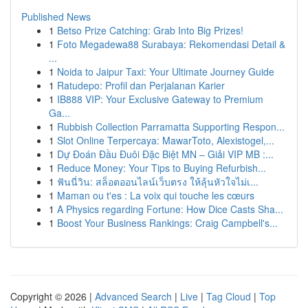
Published News
1
Betso Prize Catching: Grab Into Big Prizes!
1
Foto Megadewa88 Surabaya: Rekomendasi Detail &
...
1
Noida to Jaipur Taxi: Your Ultimate Journey Guide
1
Ratudepo: Profil dan Perjalanan Karier
1
IB888 VIP: Your Exclusive Gateway to Premium
Ga...
1
Rubbish Collection Parramatta Supporting Respon...
1
Slot Online Terpercaya: MawarToto, Alexistogel,...
1
Dự Đoán Đầu Đuôi Đặc Biệt MN – Giải VIP MB :...
1
Reduce Money: Your Tips to Buying Refurbish...
1
ฟันนี่วิน: สล็อตออนไลน์เว็บตรง ให้ลุ้นหัวใจไม่เ...
1
Maman ou t'es : La voix qui touche les cœurs
1
A Physics regarding Fortune: How Dice Casts Sha...
1
Boost Your Business Rankings: Craig Campbell's...
Copyright © 2026 |
Advanced Search
|
Live
|
Tag Cloud
|
Top