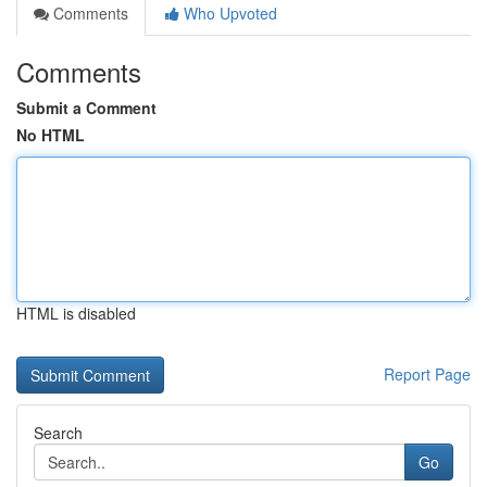
Comments
Who Upvoted
Comments
Submit a Comment
No HTML
HTML is disabled
Report Page
Search
Go