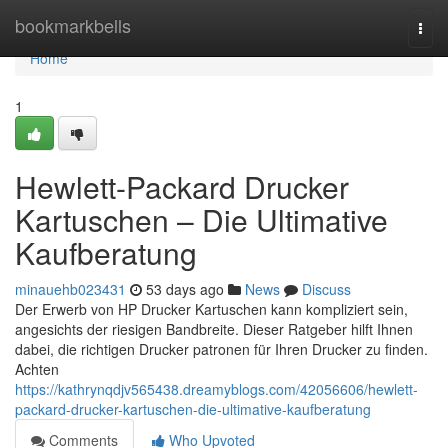
Home
bookmarkbells
Togg
navi
Home
1
Hewlett-Packard Drucker
Kartuschen – Die Ultimative
Kaufberatung
minauehb023431
53 days ago
News
Discuss
Der Erwerb von HP Drucker Kartuschen kann kompliziert sein,
angesichts der riesigen Bandbreite. Dieser Ratgeber hilft Ihnen
dabei, die richtigen Drucker patronen für Ihren Drucker zu finden.
Achten
https://kathrynqdjv565438.dreamyblogs.com/42056606/hewlett-
packard-drucker-kartuschen-die-ultimative-kaufberatung
Comments
Who Upvoted