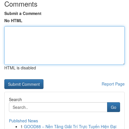
Comments
Submit a Comment
No HTML
HTML is disabled
Report Page
Search
Go
Published News
1
GOOD88 – Nền Tảng Giải Trí Trực Tuyến Hiện Đại