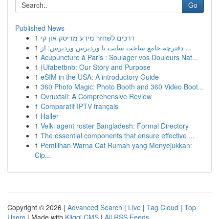
Go
Published News
1
דרכים לשחזר מידע מדיסק און קי
1
دفترچه جامع ساخت سایت با وردپرس وردپرس: از ...
1
Acupuncture à Paris : Soulager vos Douleurs Nat...
1
{Ufabetbnb: Our Story and Purpose
1
eSIM in the USA: A introductory Guide
1
360 Photo Magic: Photo Booth and 360 Video Boot...
1
Ovruxtali: A Comprehensive Review
1
Comparatif IPTV français
1
Haller
1
Velki agent roster Bangladesh: Formal Directory
1
The essential components that ensure effective ...
1
Pemilihan Warna Cat Rumah yang Menyejukkan:
Cip...
Copyright © 2026 |
Advanced Search
|
Live
|
Tag Cloud
|
Top
Users
| Made with
Kliqqi CMS
|
All RSS Feeds