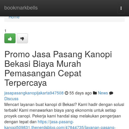
Home
bookmarkbells
Togg
navi
Home
1
Promo Jasa Pasang Kanopi
Bekasi Biaya Murah
Pemasangan Cepat
Terpercaya
jasapasangkanopijakarta947508
55 days ago
News
Discuss
Mencari layanan buat kanopi di Bekasi? Kami hadir dengan solusi
terbaik! Kami menawarkan biaya yang ekonomis untuk setiap
proyek canopi. Pekerja kami handal siap melakukan pengerjaan
dengan tepat dan
https://jasa-pasang-
kanopi509831.thenerdsblog.com/47844735/layanan-pasang-