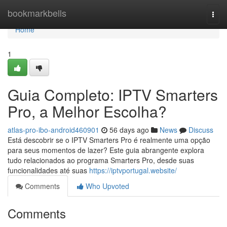
Home
bookmarkbells
Togg
navi
Home
1
Guia Completo: IPTV Smarters
Pro, a Melhor Escolha?
atlas-pro-ibo-android460901
56 days ago
News
Discuss
Está descobrir se o IPTV Smarters Pro é realmente uma opção
para seus momentos de lazer? Este guia abrangente explora
tudo relacionados ao programa Smarters Pro, desde suas
funcionalidades até suas
https://iptvportugal.website/
Comments
Who Upvoted
Comments