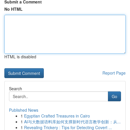
Submit a Comment
No HTML
HTML is disabled
Report Page
Search
Go
Published News
1
Egyptian Crafted Treasures in Cairo
1
AI与大数据语料库如何支撑新时代语言教学创新：从...
1
Revealing Trickery : Tips for Detecting Covert ...