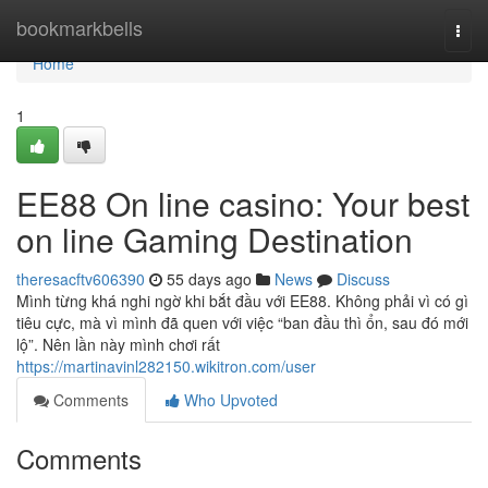
Home
bookmarkbells
Togg
navi
Home
1
EE88 On line casino: Your best
on line Gaming Destination
theresacftv606390
55 days ago
News
Discuss
Mình từng khá nghi ngờ khi bắt đầu với EE88. Không phải vì có gì
tiêu cực, mà vì mình đã quen với việc “ban đầu thì ổn, sau đó mới
lộ”. Nên lần này mình chơi rất
https://martinavinl282150.wikitron.com/user
Comments
Who Upvoted
Comments