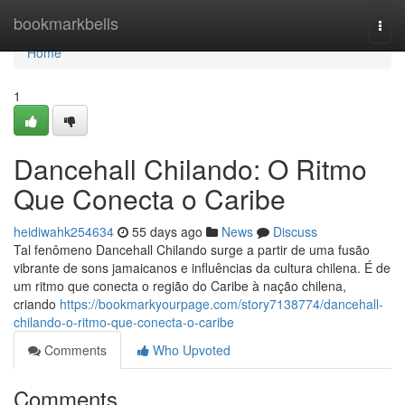
Home
bookmarkbells
Togg
navi
Home
1
Dancehall Chilando: O Ritmo
Que Conecta o Caribe
heidiwahk254634
55 days ago
News
Discuss
Tal fenômeno Dancehall Chilando surge a partir de uma fusão
vibrante de sons jamaicanos e influências da cultura chilena. É de
um ritmo que conecta o região do Caribe à nação chilena,
criando
https://bookmarkyourpage.com/story7138774/dancehall-
chilando-o-ritmo-que-conecta-o-caribe
Comments
Who Upvoted
Comments