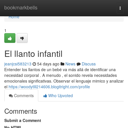
Home
bookmarkbells
Togg
navi
Home
1
El llanto infantil
jeanjcsi583213
54 days ago
News
Discuss
Entender los llantos de un bebé va más allá de identificar una
necesidad corporal . A menudo , el sonido revela necesidades
emocionales significativas. Observar el lenguaje mimico y analizar
el
https://woodytlil214606.blogitright.com/profile
Comments
Who Upvoted
Comments
Submit a Comment
No HTML