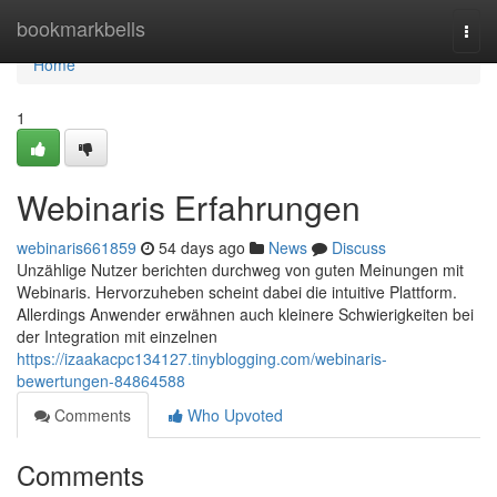
Home
bookmarkbells
Togg
navi
Home
1
Webinaris Erfahrungen
webinaris661859
54 days ago
News
Discuss
Unzählige Nutzer berichten durchweg von guten Meinungen mit
Webinaris. Hervorzuheben scheint dabei die intuitive Plattform.
Allerdings Anwender erwähnen auch kleinere Schwierigkeiten bei
der Integration mit einzelnen
https://izaakacpc134127.tinyblogging.com/webinaris-
bewertungen-84864588
Comments
Who Upvoted
Comments