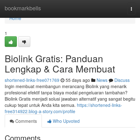
Home
bookmarkbells
Togg
navi
Home
1
Biolink Gratis: Panduan
Lengkap & Cara Membuat
shortened-links-free071769
55 days ago
News
Discuss
Ingin membuat membangun merancang Biolink yang menarik
profesional efektif tanpa biaya modal pengeluaran tambahan?
Biolink Gratis menjadi solusi jawaban alternatif yang sangat begitu
cukup tepat untuk Anda kita semua.
https://shortened-links-
free314922.blog-a-story.com/profile
Comments
Who Upvoted
Comments