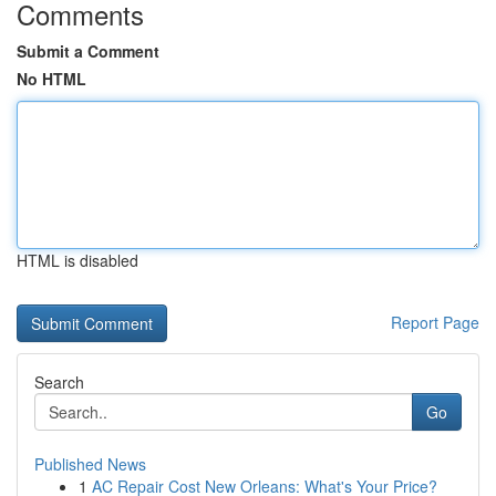
Comments
Submit a Comment
No HTML
HTML is disabled
Report Page
Search
Go
Published News
1
AC Repair Cost New Orleans: What's Your Price?