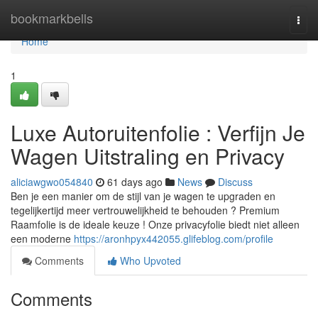
Home
bookmarkbells
Togg
navi
Home
1
Luxe Autoruitenfolie : Verfijn Je
Wagen Uitstraling en Privacy
aliciawgwo054840
61 days ago
News
Discuss
Ben je een manier om de stijl van je wagen te upgraden en
tegelijkertijd meer vertrouwelijkheid te behouden ? Premium
Raamfolie is de ideale keuze ! Onze privacyfolie biedt niet alleen
een moderne
https://aronhpyx442055.glifeblog.com/profile
Comments
Who Upvoted
Comments