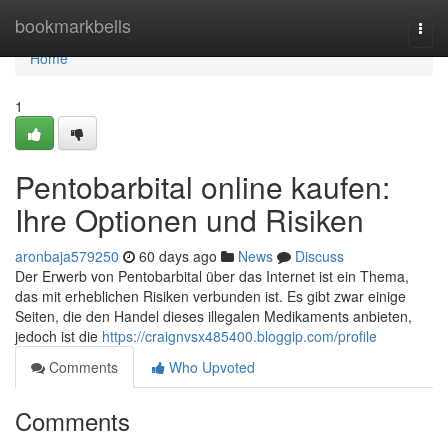
Home
bookmarkbells
Togg
navi
Home
1
Pentobarbital online kaufen:
Ihre Optionen und Risiken
aronbaja579250
60 days ago
News
Discuss
Der Erwerb von Pentobarbital über das Internet ist ein Thema,
das mit erheblichen Risiken verbunden ist. Es gibt zwar einige
Seiten, die den Handel dieses illegalen Medikaments anbieten,
jedoch ist die
https://craignvsx485400.bloggip.com/profile
Comments
Who Upvoted
Comments