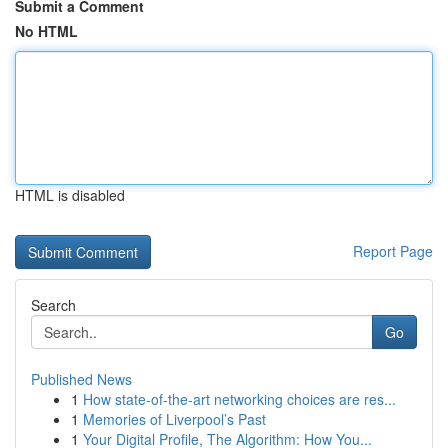
Submit a Comment
No HTML
HTML is disabled
Report Page
Search
Go
Published News
1
How state-of-the-art networking choices are res...
1
Memories of Liverpool’s Past
1
Your Digital Profile, The Algorithm: How You...