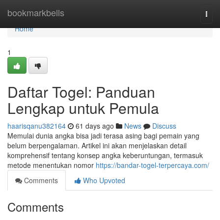
Home
bookmarkbells
Togg
navi
Home
1
Daftar Togel: Panduan
Lengkap untuk Pemula
haarisqanu382164
61 days ago
News
Discuss
Memulai dunia angka bisa jadi terasa asing bagi pemain yang
belum berpengalaman. Artikel ini akan menjelaskan detail
komprehensif tentang konsep angka keberuntungan, termasuk
metode menentukan nomor
https://bandar-togel-terpercaya.com/
Comments
Who Upvoted
Comments