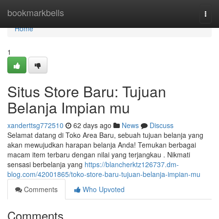
Home
bookmarkbells
Togg
navi
Home
1
Situs Store Baru: Tujuan
Belanja Impian mu
xanderttsg772510
62 days ago
News
Discuss
Selamat datang di Toko Area Baru, sebuah tujuan belanja yang
akan mewujudkan harapan belanja Anda! Temukan berbagai
macam item terbaru dengan nilai yang terjangkau . Nikmati
sensasi berbelanja yang
https://blancherktz126737.dm-
blog.com/42001865/toko-store-baru-tujuan-belanja-impian-mu
Comments
Who Upvoted
Comments