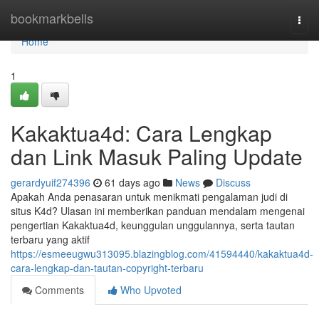
Home
bookmarkbells
Togg
navi
Home
1
Kakaktua4d: Cara Lengkap
dan Link Masuk Paling Update
gerardyuif274396
61 days ago
News
Discuss
Apakah Anda penasaran untuk menikmati pengalaman judi di
situs K4d? Ulasan ini memberikan panduan mendalam mengenai
pengertian Kakaktua4d, keunggulan unggulannya, serta tautan
terbaru yang aktif
https://esmeeugwu313095.blazingblog.com/41594440/kakaktua4d-
cara-lengkap-dan-tautan-copyright-terbaru
Comments
Who Upvoted