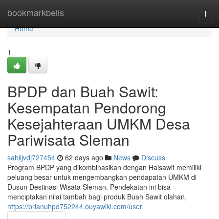
Home
bookmarkbells
Togg
navi
Home
1
BPDP dan Buah Sawit:
Kesempatan Pendorong
Kesejahteraan UMKM Desa
Pariwisata Sleman
sahiljvdj727454
62 days ago
News
Discuss
Program BPDP yang dikombinasikan dengan Haisawit memiliki
peluang besar untuk mengembangkan pendapatan UMKM di
Dusun Destinasi Wisata Sleman. Pendekatan ini bisa
menciptakan nilai tambah bagi produk Buah Sawit olahan,
https://brianuhpd752244.ouyawiki.com/user