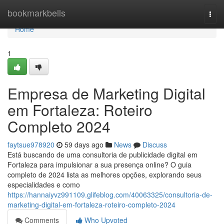
Home
bookmarkbells
Togg
navi
Home
1
Empresa de Marketing Digital
em Fortaleza: Roteiro
Completo 2024
faytsue978920
59 days ago
News
Discuss
Está buscando de uma consultoria de publicidade digital em
Fortaleza para impulsionar a sua presença online? O guia
completo de 2024 lista as melhores opções, explorando seus
especialidades e como
https://hannaiyvz991109.glifeblog.com/40063325/consultoria-de-
marketing-digital-em-fortaleza-roteiro-completo-2024
Comments
Who Upvoted