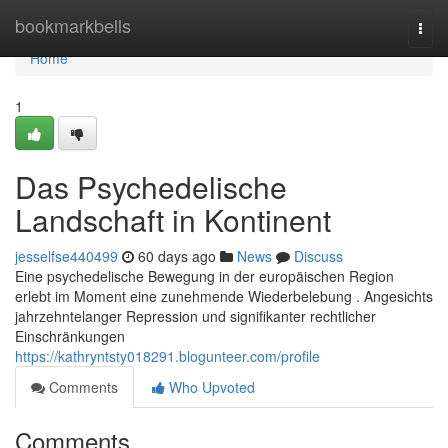
Home
bookmarkbells
Togg
navi
Home
1
Das Psychedelische
Landschaft in Kontinent
jesselfse440499
60 days ago
News
Discuss
Eine psychedelische Bewegung in der europäischen Region
erlebt im Moment eine zunehmende Wiederbelebung . Angesichts
jahrzehntelanger Repression und signifikanter rechtlicher
Einschränkungen
https://kathryntsty018291.blogunteer.com/profile
Comments
Who Upvoted
Comments