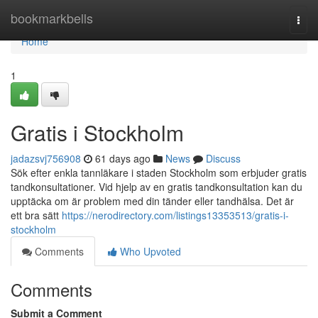
Home
bookmarkbells
Togg
navi
Home
1
Gratis i Stockholm
jadazsvj756908
61 days ago
News
Discuss
Sök efter enkla tannläkare i staden Stockholm som erbjuder gratis
tandkonsultationer. Vid hjelp av en gratis tandkonsultation kan du
upptäcka om är problem med din tänder eller tandhälsa. Det är
ett bra sätt
https://nerodirectory.com/listings13353513/gratis-i-
stockholm
Comments
Who Upvoted
Comments
Submit a Comment