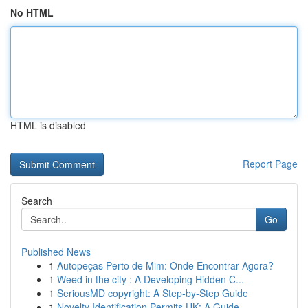
No HTML
HTML is disabled
Report Page
Search
Go
Published News
1
Autopeças Perto de Mim: Onde Encontrar Agora?
1
Weed in the city : A Developing Hidden C...
1
SeriousMD copyright: A Step-by-Step Guide
1
Novelty Identification Permits UK: A Guide ...