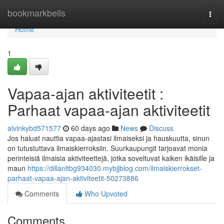
Home
bookmarkbells
Togg
navi
Home
1
Vapaa-ajan aktiviteetit :
Parhaat vapaa-ajan aktiviteetit
alvinkybd571577
60 days ago
News
Discuss
Jos haluat nauttia vapaa-ajastasi ilmaiseksi ja hauskuutta, sinun
on tutustuttava ilmaiskierroksiin. Suurkaupungit tarjoavat monia
perinteisiä ilmaisia aktiviteettejä, jotka soveltuvat kaiken ikäisille ja
maun
https://dillanltbg934030.mybjjblog.com/ilmaiskierrokset-
parhaat-vapaa-ajan-aktiviteetit-50273886
Comments
Who Upvoted
Comments