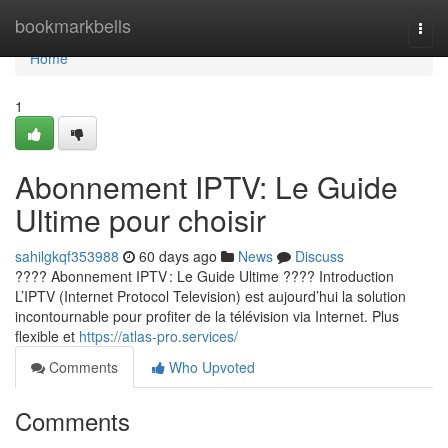
Home
bookmarkbells
Togg
navi
Home
1
Abonnement IPTV: Le Guide
Ultime pour choisir
sahilgkqf353988
60 days ago
News
Discuss
???? Abonnement IPTV : Le Guide Ultime ???? Introduction
L’IPTV (Internet Protocol Television) est aujourd’hui la solution
incontournable pour profiter de la télévision via Internet. Plus
flexible et
https://atlas-pro.services/
Comments
Who Upvoted
Comments