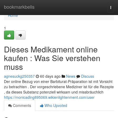
Home
bookmarkbells
Togg
navi
Home
1
Dieses Medikament online
kaufen : Was Sie verstehen
muss
agnesuckg250357
60 days ago
News
Discuss
Der online Bezug von einer Barbiturat-Präparation ist mit Vorsicht
zu betrachten . Der vorgeschriebene Mediziner ist für die Rezepte
, da dieses Substanz potenziell wirksam und missbräuchlich
https://monicadlng895069.wikienlightenment.com/user
Comments
Who Upvoted