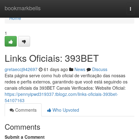
Home
bookmarkbells
Togg
navi
Home
1
Links Oficiais: 393BET
gretaeccj942697
61 days ago
News
Discuss
Esta página serve como hub oficial de verificação das nossas
redes e perfis externos, garantindo que você está seguindo os
canais oficiais da 393BET Canais Verificados: Website Oficial:
https://pennyipwd319337.tblogz.com/links-oficiais-393bet-
54107163
Comments
Who Upvoted
Comments
Submit a Comment