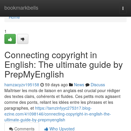
Home
bookmarkbells
Togg
navi
Home
1
Connecting copyright in
English: The ultimate guide by
PrepMyEnglish
hamzacyzv195158
59 days ago
News
Discuss
Maîtriser les mots de liaison en anglais est crucial pour rédiger
des textes clairs, cohérents et fluides. Ces petits mots agissent
comme des ponts, reliant les idées entre les phrases et les
paragraphes, et
https://tamzinfyyc275317.blog-
ezine.com/41098146/connecting-copyright-in-english-the-
ultimate-guide-by-prepmyenglish
Comments
Who Upvoted