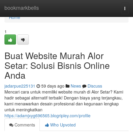
Home
bookmarkbells
Togg
navi
Home
1
Buat Website Murah Alor
Setar: Solusi Bisnis Online
Anda
jadarpue225131
59 days ago
News
Discuss
Mencari cara untuk memiliki website murah di Alor Setar? Kami
hadir sebagai alternatif terbaik! Dengan biaya yang terjangkau,
kami menawarkan desain profesional dan kegunaan lengkap
untuk meningkatkan
https://adamjxyg696565.blogripley.com/profile
Comments
Who Upvoted