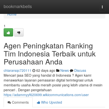
Home
bookmarkbells
Togg
navi
Home
1
Agen Peningkatan Ranking
Tim Indonesia Terbaik untuk
Perusahaan Anda
chiararsqc720111
62 days ago
News
Discuss
Mencari jasa SEO yang handal di Indonesia ? Agen kami
menawarkan layanan pemasaran digital terintegrasi untuk
membantu usaha Anda meraih posisi yang lebih utama di mesin
pencari . Dengan pengetahuan
https://adammyyf620699.wikicommunications.com/user
Comments
Who Upvoted