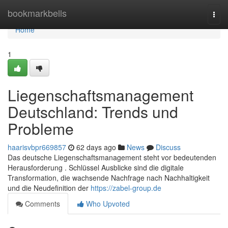
Home
bookmarkbells
Togg
navi
Home
1
Liegenschaftsmanagement
Deutschland: Trends und
Probleme
haarisvbpr669857
62 days ago
News
Discuss
Das deutsche Liegenschaftsmanagement steht vor bedeutenden
Herausforderung . Schlüssel Ausblicke sind die digitale
Transformation, die wachsende Nachfrage nach Nachhaltigkeit
und die Neudefinition der
https://zabel-group.de
Comments
Who Upvoted